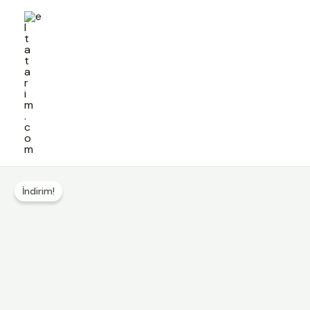
İçeriğe
atla
İndirim!