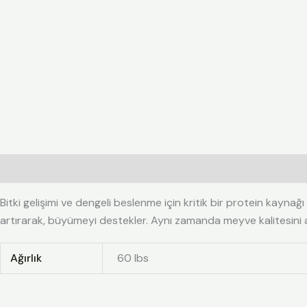
Açıklama
Ek bilgi
Değerlendirmeler (0)
Bitki gelişimi ve dengeli beslenme için kritik bir protein kaynağı
artırarak, büyümeyi destekler. Aynı zamanda meyve kalitesini artı
Ağırlık
60 lbs