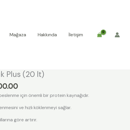
Mağaza
Hakkında
İletişim
nal
Şu
ik Plus (20 lt)
:
andaki
100.00
00.00.
fiyat:
₺1,100.00.
i beslenme için önemli bir protein kaynağıdır.
lenmesini ve hızlı köklenmeyi sağlar.
larına göre artırır.