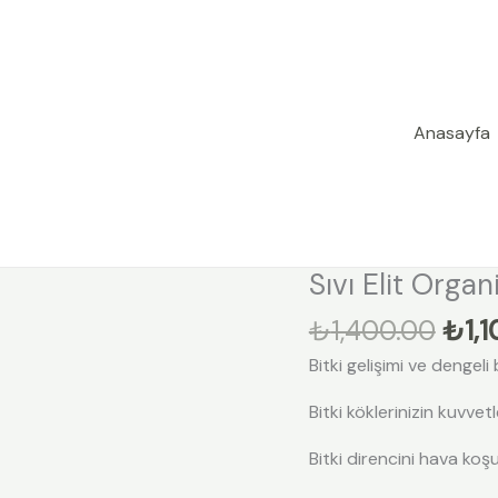
Anasayfa
Oriji
Sıvı Elit Organ
Sıvı
fiyat
Elit
₺
1,400.00
₺
1,
₺1,4
Organik
Bitki gelişimi ve dengel
Plus
(20
Bitki köklerinizin kuvvet
lt)
adet
Bitki direncini hava koşul